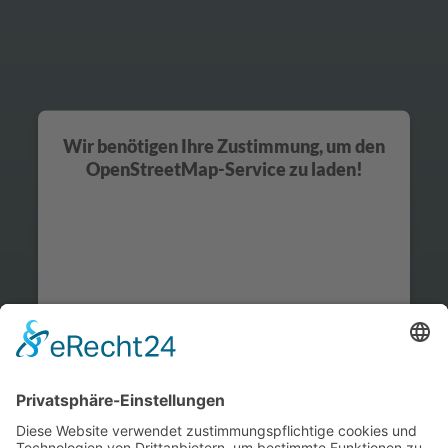
Wir benötigen Ihre Zustimmung, um den
OpenStreetMap-Service zu laden!
Wir verwenden OpenStreetMap, um Inhalte
einzubetten. Dieser Service kann Daten zu Ihren
Aktivitäten sammeln. Bitte lesen Sie die Details
durch und stimmen Sie der Nutzung des Service zu,
um diese Inhalte anzuzeigen.
Mehr Informationen
Akzeptieren
powered by
Usercentrics Consent Management